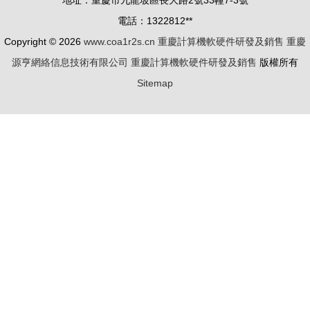
地址：重慶市九龍坡區長大路2號33幢7-3號
慶計算機軟
例
電話：1322812**
硬件研發及
Copyright © 2026
www.coa1r2s.cn
重慶計算機軟硬件研發及銷售
重慶
銷售人才培
源亨網絡信息技術有限公司
重慶計算機軟硬件研發及銷售
版權所有
養
Sitemap