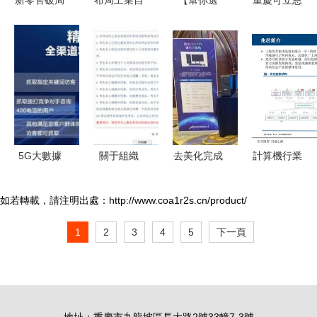
新零售破局
布局工業自
【幫你選
重慶可立恩
者 線上線
動化領域
車】軟硬件
科技 專注
下的危與機
世強硬創助
實力雄厚
軟硬件研
力中國智造
低風阻/高
發，賦能數
升級，重慶
續航 智己
字未來
計算機軟硬
L7有哪些亮
件研發提質
點？
增能
5G大數據
關于組織
去美化完成
計算機行業
SDK升級與
2017年9月
第一臺純國
深度研究報
運營商精準
23日全國計
產電腦在重
告 CPU生
如若轉載，請注明出處：http://www.coa1r2s.cn/product/
營銷獲客
算機等級考
慶誕生，網
態價值與機
1
2
3
4
5
下一頁
重慶計算機
試
友 終于等
遇研究——
軟硬件研發
（NCRE）
到了
以重慶計算
的機遇與實
報名的通知
機軟硬件研
踐
——助力重
發及銷售為