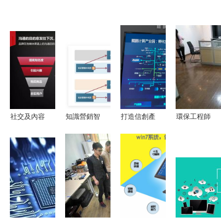
社交及內容
知識營銷智
打造信創產
環保工程師
營銷領域10
能咨詢頁升
業高地 助
在重慶計算
大不容忽視
級 咨詢監
力信創產業
機軟硬件研
的發展趨勢
控范圍拓展
高質量發展
發與銷售中
——重慶計
與實踐案例
——重慶計
的綠色使命
算機軟硬件
解讀——重
算機軟硬件
與技術應用
研發及銷售
慶計算機軟
研發及銷售
行業視角
硬件研發及
新篇章