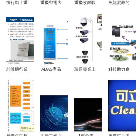
快行動！重
重慶郵電大
重慶收銀軟
魚龍混雜的
銷售視角
慶市技術創
學 IT人才
硬件及會員
智能營銷名
新與應用示
的搖籃與王
管理系統
片市場，壹
范產業類重
牌專業解析
從技術研發
脈智能名片
點研發項目
到高清細節
憑何傲視群
申報開啟，
圖解析
雄
助力計算機
軟硬件研發
計算機行業
ADAS產品
瑞昌專業上
科技助力食
及銷售騰飛
深度研究報
從研發到產
門維修電腦
品安全 中
告 CPU生
線量產的測
與重慶軟硬
國電科32所
態價值與機
試全流程
件研發銷售
研發食品與
遇研究——
——以重慶
全解析
計算機技術
重慶計算機
計算機軟硬
融合創新
軟硬件研發
件研發及銷
及銷售視角
售企業為例